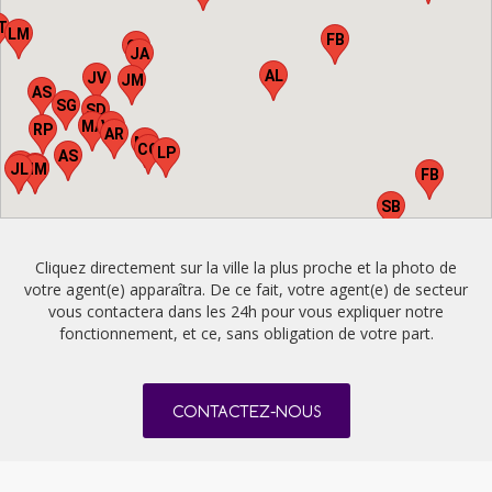
T
LM
FB
CS
JA
AL
JV
JM
AS
SG
SD
MA
VP
RP
AR
ML
CG
LP
AS
MD
CD
JL
NM
FB
SB
Cliquez directement sur la ville la plus proche et la photo de
votre agent(e) apparaîtra. De ce fait, votre agent(e) de secteur
vous contactera dans les 24h pour vous expliquer notre
fonctionnement, et ce, sans obligation de votre part.
CONTACTEZ-NOUS